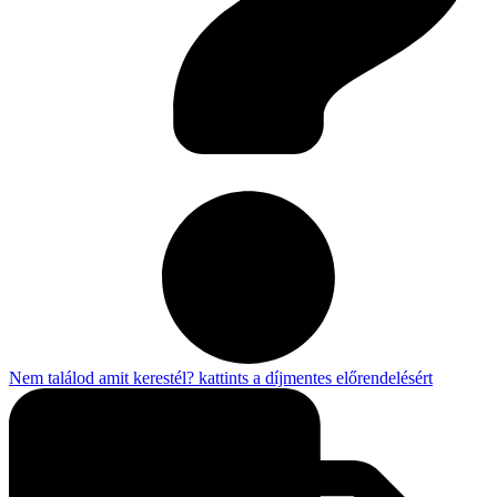
Nem találod amit kerestél? kattints a díjmentes előrendelésért