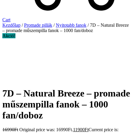
Cart
Kezdőlap
/
Promade pillák
/
Nyitotabb fanok
/ 7D – Natural Breeze
– promade műszempilla fanok – 1000 fan/doboz
Akció!
7D – Natural Breeze – promade
műszempilla fanok – 1000
fan/doboz
16990
Ft
Original price was: 16990Ft.
11900
Ft
Current price is: