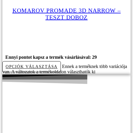
KOMAROV PROMADE 3D NARROW –
TESZT DOBOZ
1980
Ft
Original price was:
1980Ft.
980
Ft
Current price is: 980Ft.
Ennyi pontot kapsz a termék vásárlásával: 29
Ennek a terméknek több variációja
OPCIÓK VÁLASZTÁSA
van. A változatok a termékoldalon választhatók ki