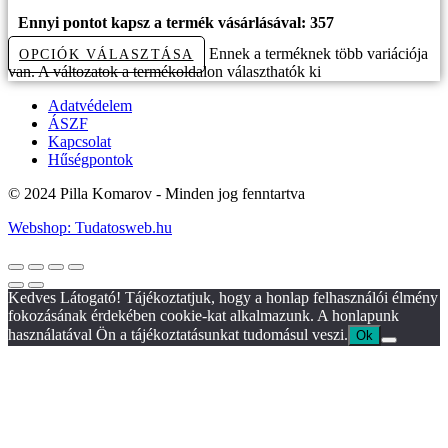
Ennyi pontot kapsz a termék vásárlásával: 357
Ennek a terméknek több variációja
OPCIÓK VÁLASZTÁSA
van. A változatok a termékoldalon választhatók ki
Adatvédelem
ÁSZF
Kapcsolat
Hűségpontok
© 2024 Pilla Komarov - Minden jog fenntartva
Webshop: Tudatosweb.hu
Kedves Látogató! Tájékoztatjuk, hogy a honlap felhasználói élmény
fokozásának érdekében cookie-kat alkalmazunk. A honlapunk
használatával Ön a tájékoztatásunkat tudomásul veszi.
Ok