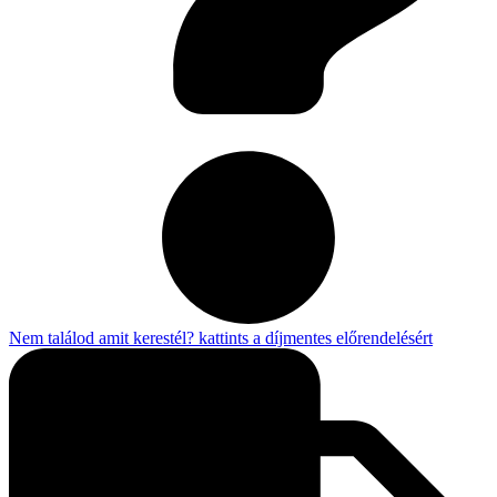
Nem találod amit kerestél? kattints a díjmentes előrendelésért