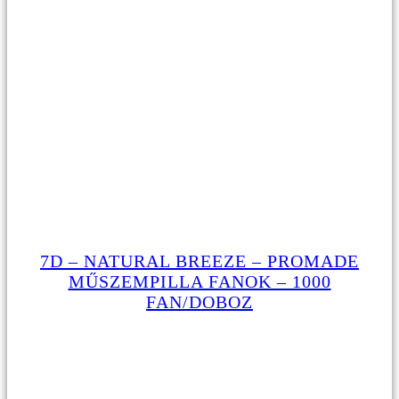
7D – NATURAL BREEZE – PROMADE
MŰSZEMPILLA FANOK – 1000
FAN/DOBOZ
16990
Ft
Original price was:
16990Ft.
11900
Ft
Current price is: 11900Ft.